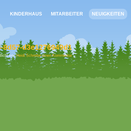
KINDERHAUS
MITARBEITER
NEUIGKEITEN
8-8d57-d3e1276949d1
tlicht von
Heidi
Schreibe einen Kommentar