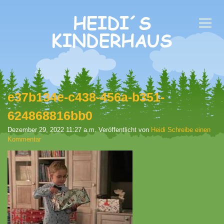
e37b134e-c438-456a-b351-
624868816bb0
Dezember 29, 2022 11:27 a.m.
Veröffentlicht von
Heidi
Schreibe einen
Kommentar