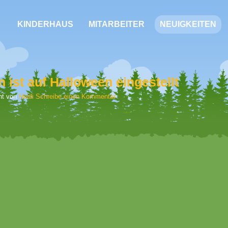
KINDERHAUS
MITARBEITER
NEUIGKEITEN
ist auf Halloween eingestellt
cht von
Heidi
Schreibe einen Kommentar