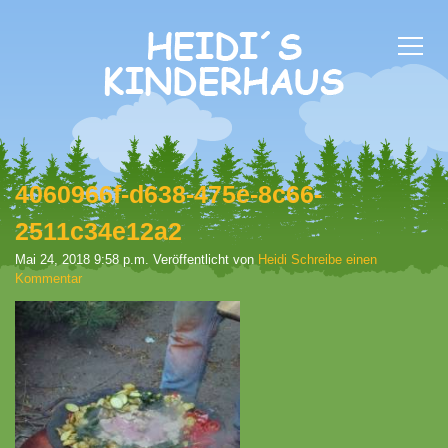
4060966f-d638-475e-8c66-
2511c34e12a2
Mai 24, 2018 9:58 p.m.
Veröffentlicht von
Heidi
Schreibe einen
Kommentar