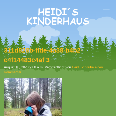
311d828b-ffde-4a38-b4b2-
e4f14483c4af 3
August 10, 2023 9:00 a.m.
Veröffentlicht von
Heidi
Schreibe einen
Kommentar