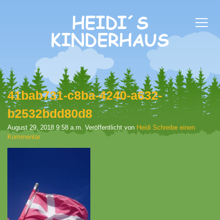
41bab731-c8ba-4240-a632-
b2532bdd80d8
August 29, 2018 9:58 a.m.
Veröffentlicht von
Heidi
Schreibe einen
Kommentar