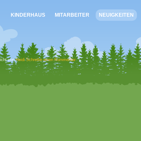
KINDERHAUS
MITARBEITER
NEUIGKEITEN
licht von
Heidi
Schreibe einen Kommentar