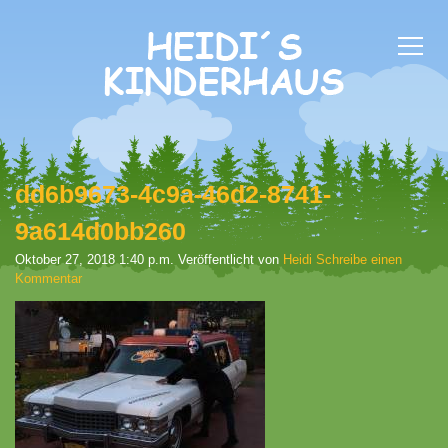
dd6b9673-4c9a-46d2-8741-
9a614d0bb260
Oktober 27, 2018 1:40 p.m.
Veröffentlicht von
Heidi
Schreibe einen
Kommentar