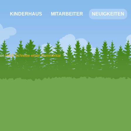
KINDERHAUS
MITARBEITER
NEUIGKEITEN
 von
Heidi
Schreibe einen Kommentar