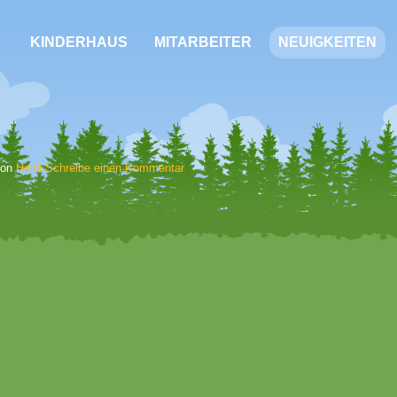
KINDERHAUS
MITARBEITER
NEUIGKEITEN
 von
Heidi
Schreibe einen Kommentar