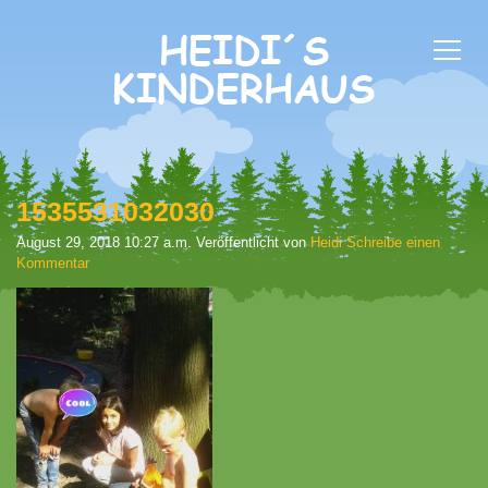
1535531032030
August 29, 2018 10:27 a.m.
Veröffentlicht von
Heidi
Schreibe einen
Kommentar