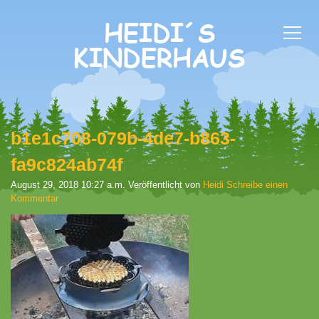
b1e1c708-079b-4de7-b863-
fa9c824ab74f
August 29, 2018 10:27 a.m.
Veröffentlicht von
Heidi
Schreibe einen
Kommentar