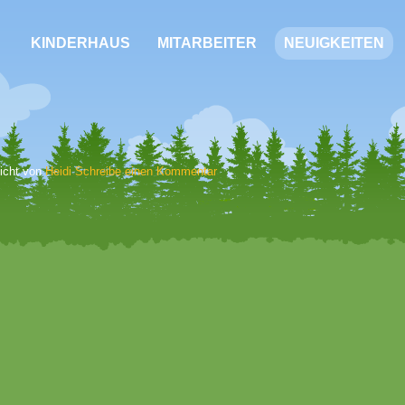
KINDERHAUS
MITARBEITER
NEUIGKEITEN
licht von
Heidi
Schreibe einen Kommentar