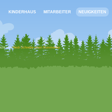
KINDERHAUS
MITARBEITER
NEUIGKEITEN
licht von
Heidi
Schreibe einen Kommentar