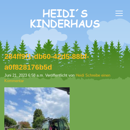
284ff9f1-db60-42d5-88bf-
a0f828176b5d
Juni 21, 2023 6:58 a.m.
Veröffentlicht von
Heidi
Schreibe einen
Kommentar